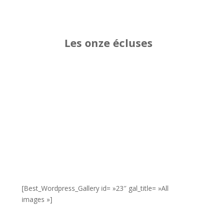
Les onze écluses
[Best_Wordpress_Gallery id= »23″ gal_title= »All
images »]