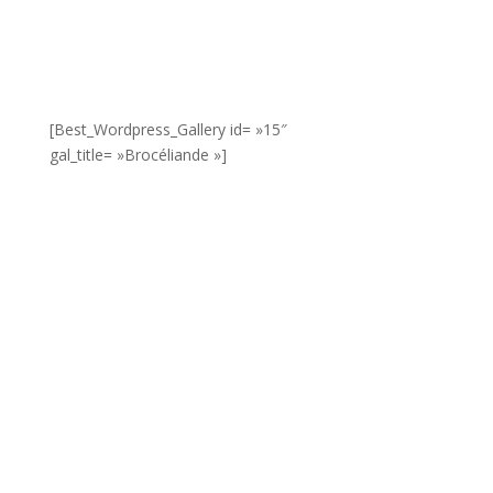
[Best_Wordpress_Gallery id= »15″
gal_title= »Brocéliande »]