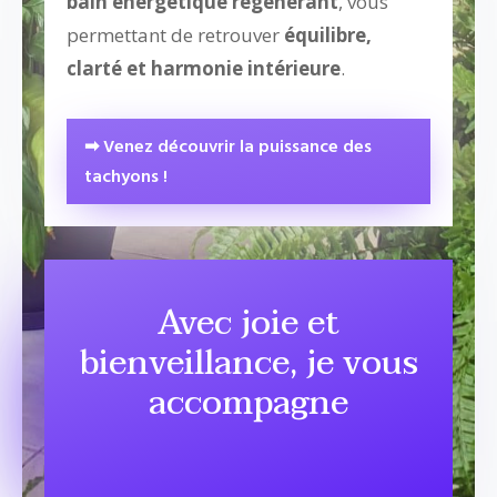
bain énergétique régénérant
, vous
permettant de retrouver
équilibre,
clarté et harmonie intérieure
.
➡ Venez découvrir la puissance des
tachyons !
Avec joie et
bienveillance, je vous
accompagne