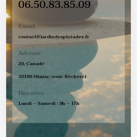
06.50.83.85.09
Email
contact@jardindespleiades.fr
Adresse
20, Canade
35190 Miniac-sous-Bécherel
Horaires
Lundi – Samedi : 9h – 17h