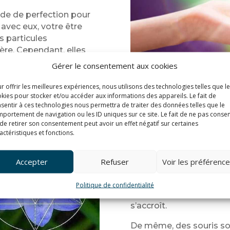
ode de perfection pour
avec eux, votre être
s particules
ère. Cependant, elles
a Chambre à Tachyons
Gérer le consentement aux cookies
ransformative.
r offrir les meilleures expériences, nous utilisons des technologies telles que l
kies pour stocker et/ou accéder aux informations des appareils. Le fait de
sentir à ces technologies nous permettra de traiter des données telles que le
portement de navigation ou les ID uniques sur ce site. Le fait de ne pas consen
de retirer son consentement peut avoir un effet négatif sur certaines
Expériences s
actéristiques et fonctions.
Outre ses bienfaits spiri
Accepter
Refuser
Voir les préférenc
corps physique. Par ex
plantes exposées à cette
Politique de confidentialité
plus vite. Leurs feuilles
s’accroît.
De même, des souris sou