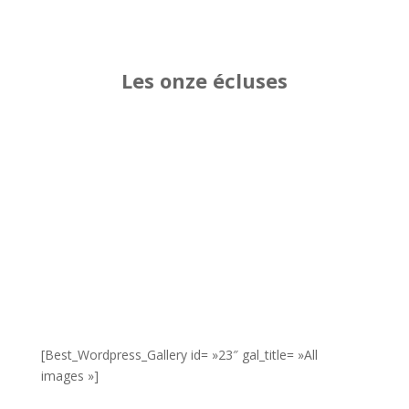
Les onze écluses
[Best_Wordpress_Gallery id= »23″ gal_title= »All
images »]