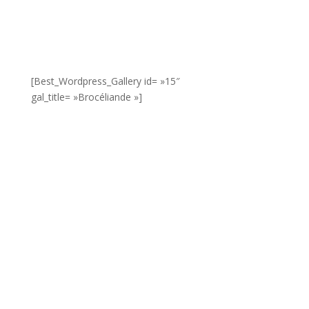
[Best_Wordpress_Gallery id= »15″
gal_title= »Brocéliande »]