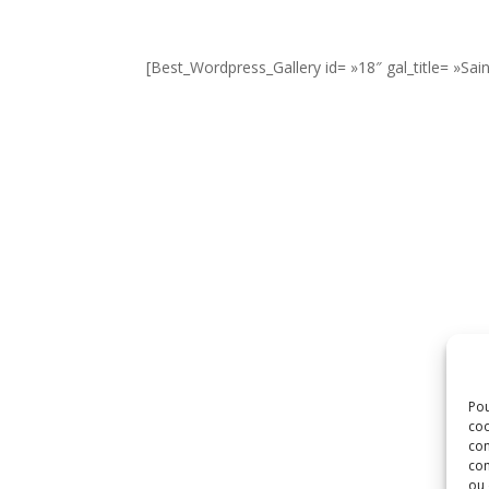
[Best_Wordpress_Gallery id= »18″ gal_title= »Sai
Pou
coo
con
com
ou 