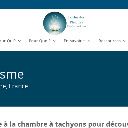
our Qui?
Pour Quoi?
En savoir +
Ressources
isme
ne, France
e à la chambre à tachyons pour découvr