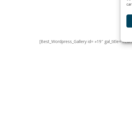
car
[Best_Wordpress_Gallery id= »19″ gal_title= »Can