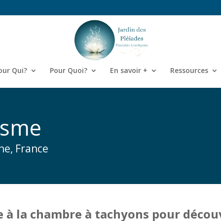
our Qui?
Pour Quoi?
En savoir +
Ressources
isme
ne, France
e à la chambre à tachyons pour découvr