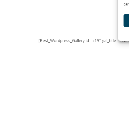
car
[Best_Wordpress_Gallery id= »19″ gal_title= »Can