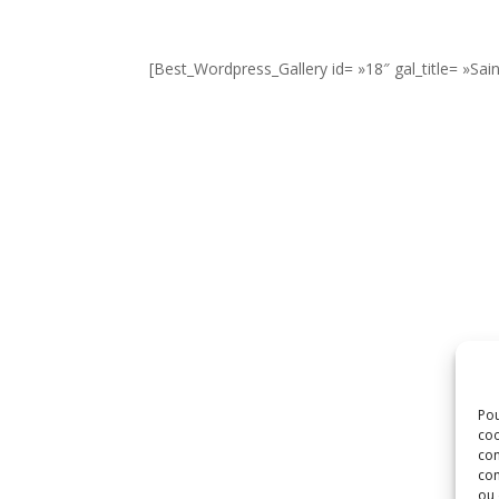
[Best_Wordpress_Gallery id= »18″ gal_title= »Sai
Pou
coo
con
com
ou 