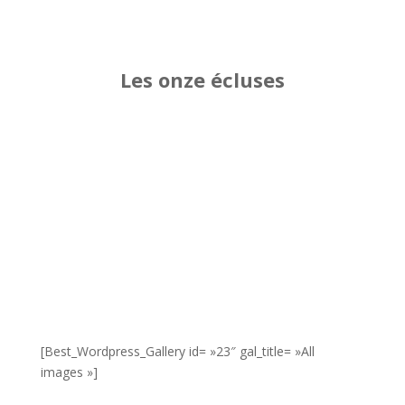
Les onze écluses
[Best_Wordpress_Gallery id= »23″ gal_title= »All
images »]