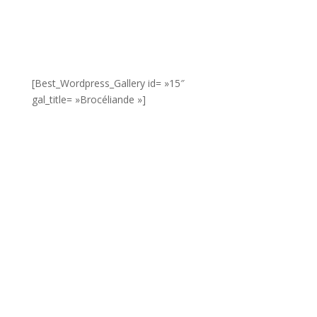
[Best_Wordpress_Gallery id= »15″
gal_title= »Brocéliande »]