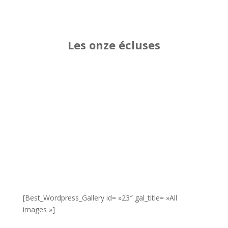
Les onze écluses
[Best_Wordpress_Gallery id= »23″ gal_title= »All
images »]