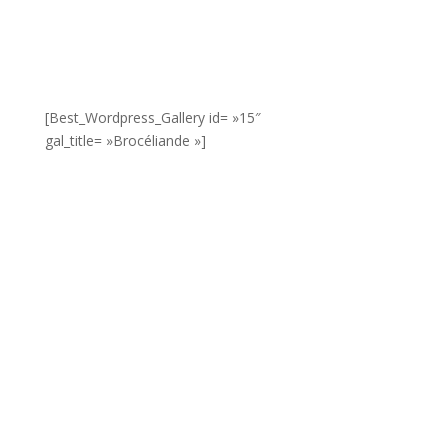
[Best_Wordpress_Gallery id= »15″
gal_title= »Brocéliande »]